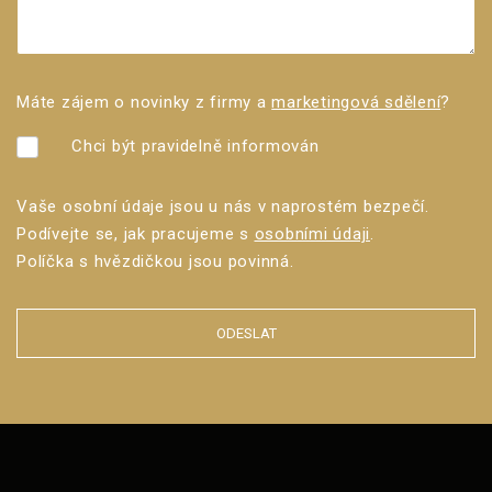
Máte zájem o novinky z firmy a
marketingová sdělení
?
Chci být pravidelně informován
Vaše osobní údaje jsou u nás v naprostém bezpečí.
Podívejte se, jak pracujeme s
osobními údaji
.
Políčka s hvězdičkou jsou povinná.
ODESLAT
Formulář
se
nepodařilo
odeslat.