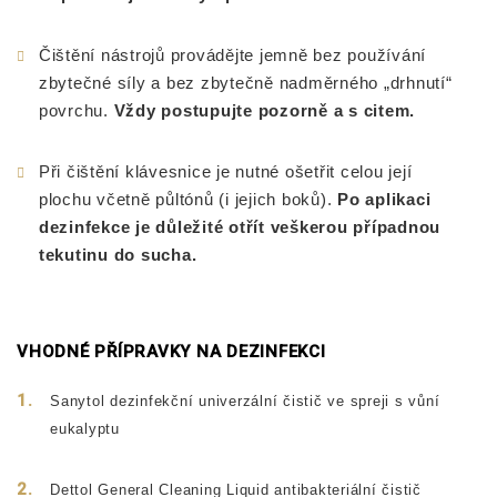
Čištění nástrojů provádějte jemně bez používání
zbytečné síly a bez zbytečně nadměrného „drhnutí“
povrchu.
Vždy postupujte pozorně a s citem.
Při čištění klávesnice je nutné ošetřit celou její
plochu včetně půltónů (i jejich boků).
Po aplikaci
dezinfekce je důležité otřít veškerou případnou
tekutinu do sucha.
VHODNÉ PŘÍPRAVKY NA DEZINFEKCI
Sanytol dezinfekční univerzální čistič ve spreji s vůní
eukalyptu
Dettol General Cleaning Liquid antibakteriální čistič