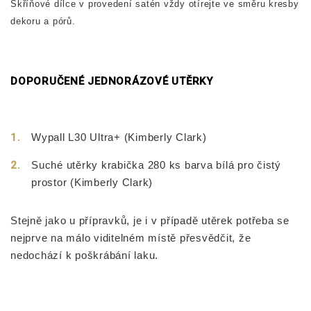
Skříňové dílce v provedení satén vždy otírejte ve směru kresby
dekoru a pórů.
DOPORUČENÉ JEDNORÁZOVÉ UTĚRKY
Wypall L30 Ultra+ (Kimberly Clark)
Suché utěrky krabička 280 ks barva bílá pro čistý
prostor (Kimberly Clark)
Stejně jako u přípravků, je i v případě utěrek potřeba se
nejprve na málo viditelném místě přesvědčit, že
nedochází k poškrábání laku.