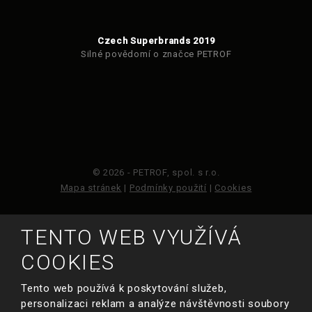
Czech Superbrands 2019
Silné povědomí o značce PETROF
© 2026 - PETROF, spol. s r.o.
Mapa stránek
|
Podmínky použití
|
Cookies
Tento web je chráněn pomocí Google ReCAPTCHA a
TENTO WEB VYUŽÍVÁ
platí pro něj
zásady ochrany osobních údajů
a
smluvní podmínky
COOKIES
společnosti Google.
Tento web používá k poskytování služeb,
personalizaci reklam a analýze návštěvnosti soubory