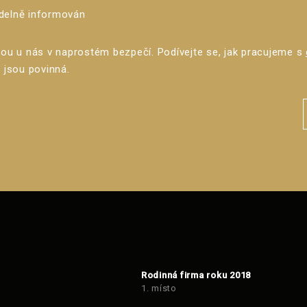
idelně informován
sou u nás v naprostém bezpečí. Podívejte se, jak pracujeme s
 jsou povinná.
Rodinná firma roku 2018
1. místo