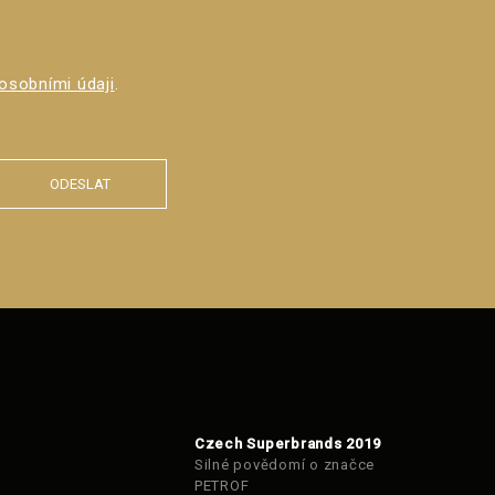
osobními údaji
.
ODESLAT
Czech Superbrands 2019
Silné povědomí o značce
PETROF