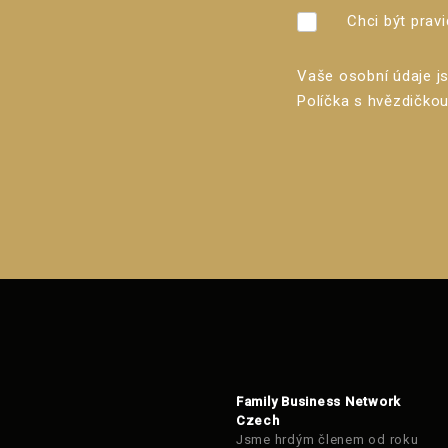
Chci být prav
Vaše osobní údaje j
Políčka s hvězdičkou
Formulář
se
nepodařilo
odeslat.
Family Business Network
Czech
Jsme hrdým členem od roku