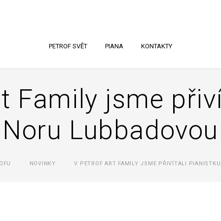
PETROF SVĚT
PIANA
KONTAKTY
 Family jsme přivít
Noru Lubbadovou
OFU
NOVINKY
V PETROF ART FAMILY JSME PŘIVÍTALI PIANIST