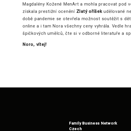
Magdalény Kožené MenArt a mohla pracovat pod v
získala prestižní ocenění
Zlatý oříšek
udělované ne
době pandemie se otevřela možnost soutěžit s dě
online a i tam Nora všechny ceny vyhrála. Vedle hr
špičkových umělců, čte si v odborné literatuře a sp
Noro, vítej!
Family Business Network
Czech