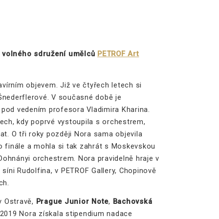
 volného sdružení umělců
PETROF Art
írním objevem. Již ve čtyřech letech si
. Šnederflerové. V současné době je
 pod vedením profesora Vladimira Kharina.
tech, kdy poprvé vystoupila s orchestrem,
at. O tři roky později Nora sama objevila
o finále a mohla si tak zahrát s Moskevskou
 Dohnányi orchestrem. Nora pravidelně hraje v
 síni Rudolfina, v PETROF Gallery, Chopinově
ch.
 Ostravě,
Prague Junior Note
,
Bachovská
 2019 Nora získala stipendium nadace