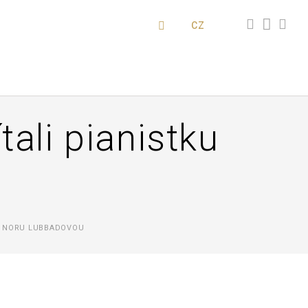
CZ
ali pianistku
KU NORU LUBBADOVOU