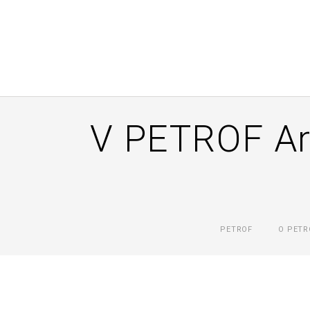
V PETROF Art
PETROF
O PETR