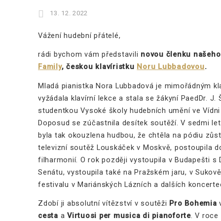
13. 12. 2022
Vážení hudební přátelé,
rádi bychom vám představili
novou členku našeho
Family
, českou klavíristku
Noru Lubbadovou
.
Mladá pianistka Nora Lubbadová je mimořádným klav
vyžádala klavírní lekce a stala se žákyní PaedDr. J
studentkou Vysoké školy hudebních umění ve Vídni
Doposud se zúčastnila desítek soutěží. V sedmi le
byla tak okouzlena hudbou, že chtěla na pódiu zůst
televizní soutěž Louskáček v Moskvě, postoupila d
filharmonií. O rok později vystoupila v Budapešti s
Senátu, vystoupila také na Pražském jaru, v Sukově
festivalu v Mariánských Lázních a dalších koncerte
Zdobí ji absolutní vítězství v soutěži
Pro Bohemia
v
cesta
a
Virtuosi per musica di pianoforte
. V roce