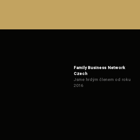
se
nepodařilo
odeslat.
Family Business Network
Czech
Jsme hrdým členem od roku
2016