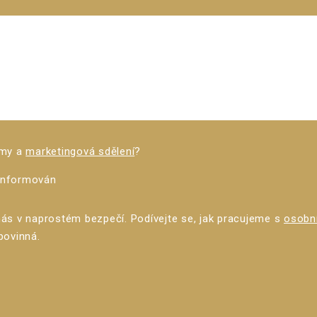
rmy a
marketingová sdělení
?
 informován
nás v naprostém bezpečí. Podívejte se, jak pracujeme s
osobní
povinná.