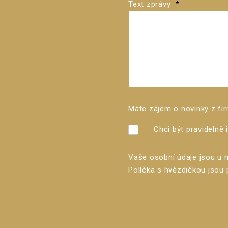
Text zprávy
*
Máte zájem o novinky z fi
Chci být pravidelně
Vaše osobní údaje jsou u 
Políčka s hvězdičkou jsou 
Formulář