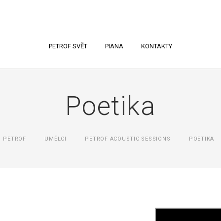
PETROF SVĚT
PIANA
KONTAKTY
Poetika
PETROF
UMĚLCI
PETROF ACOUSTIC SESSIONS
POETIKA