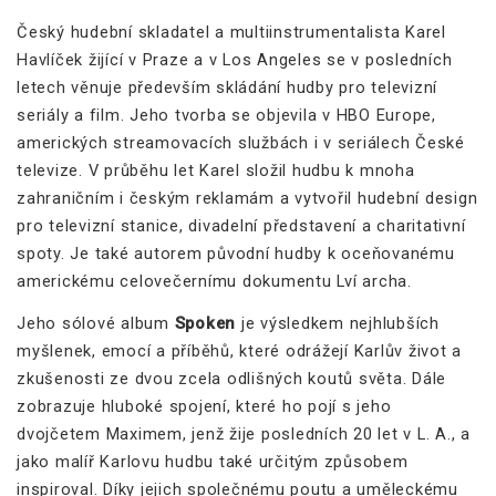
Český hudební skladatel a multiinstrumentalista Karel
Havlíček žijící v Praze a v Los Angeles se v posledních
letech věnuje především skládání hudby pro televizní
seriály a film. Jeho tvorba se objevila v HBO Europe,
amerických streamovacích službách i v seriálech České
televize. V průběhu let Karel složil hudbu k mnoha
zahraničním i českým reklamám a vytvořil hudební design
pro televizní stanice, divadelní představení a charitativní
spoty. Je také autorem původní hudby k oceňovanému
americkému celovečernímu dokumentu Lví archa.
Jeho sólové album
Spoken
je výsledkem nejhlubších
myšlenek, emocí a příběhů, které odrážejí Karlův život a
zkušenosti ze dvou zcela odlišných koutů světa. Dále
zobrazuje hluboké spojení, které ho pojí s jeho
dvojčetem Maximem, jenž žije posledních 20 let v L. A., a
jako malíř Karlovu hudbu také určitým způsobem
inspiroval. Díky jejich společnému poutu a uměleckému