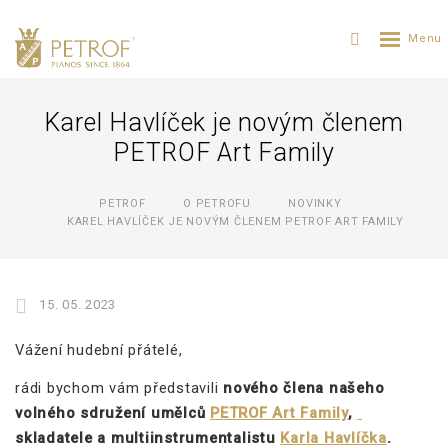
Karel Havlíček je novým členem
PETROF Art Family
PETROF
O PETROFU
NOVINKY
KAREL HAVLÍČEK JE NOVÝM ČLENEM PETROF ART FAMILY
15. 05. 2023
Vážení hudební přátelé,
rádi bychom vám představili
nového člena našeho
volného sdružení umělců
PETROF Art Family
,
skladatele a multiinstrumentalistu
Karla Havlíčka
.