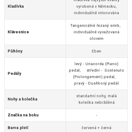
Kladívka
vyrobená v Německu,
individuálně intonována
Tangenciálně řezaný smrk,
Klávesnice
individuálně vyvažovaná
olovem
Půltóny
Eben
levý - Unacorda (Piano)
pedal, střední - Sostenuto
Pedály
(Prolongement) pedal,
pravý - Dusítkový pedál
standartní nohy, malá
Nohy a kolečka
kolečka nebržděná
Značka na boku
-
Barva plstí
červená + černá