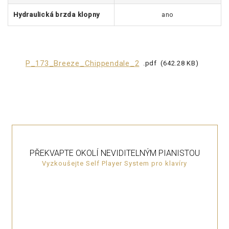
Hydraulická brzda klopny
ano
P_173_Breeze_Chippendale_2
pdf
642.28 KB
PŘEKVAPTE OKOLÍ NEVIDITELNÝM PIANISTOU
Vyzkoušejte Self Player System pro klavíry