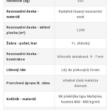
Hmotnost (kg)
320
Rezonanční deska -
Radiálně řezaný rezonanční
materiál
smrk
Rezonanční deska - aktivní
1,293
plocha (m²)
Žebra - počet, tvar
11, sférický
Rezonanční deska -
klínovitě zeslabená 9 - 7 mm
konstrukce
Litinový rám
Litý do pískových forem
středně zlatá metalíza
Povrchová úprava lit. rámu
diamant
BK překližka typu Multiplex,
Količník - materiál
hustota 800 - 850 kg/m3