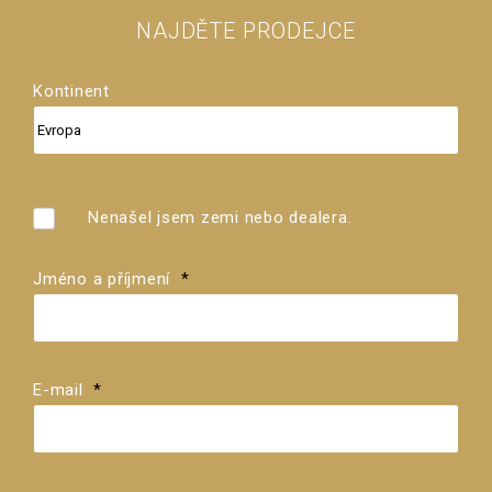
NAJDĚTE PRODEJCE
Kontinent
Země
Prodejce
Nenašel jsem zemi nebo dealera.
Jméno a příjmení
*
E-mail
*