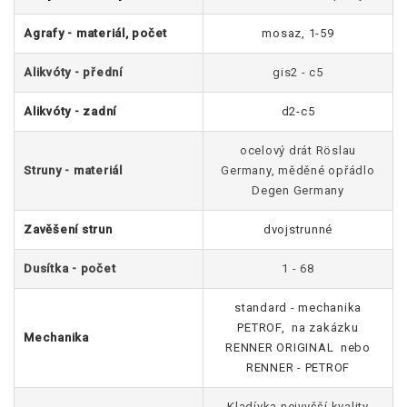
Agrafy - materiál, počet
mosaz, 1-59
Alikvóty - přední
gis2 - c5
Alikvóty - zadní
d2-c5
ocelový drát Röslau
Struny - materiál
Germany, měděné opřádlo
Degen Germany
Zavěšení strun
dvojstrunné
Dusítka - počet
1 - 68
standard - mechanika
PETROF, na zakázku
Mechanika
RENNER ORIGINAL nebo
RENNER - PETROF
Kladívka nejvyšší kvality