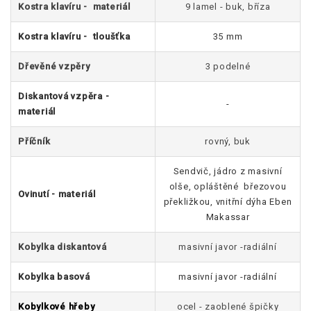
Kostra klavíru - materiál
9 lamel - buk, bříza
Kostra klavíru - tloušťka
35 mm
Dřevěné vzpěry
3 podelné
Diskantová vzpěra -
-
materiál
Příčník
rovný, buk
Sendvič, jádro z masivní
olše, opláštěné březovou
Ovinutí - materiál
překližkou, vnitřní dýha Eben
Makassar
Kobylka diskantová
masivní javor -radiální
Kobylka basová
masivní javor -radiální
Kobylkové hřeby
ocel - zaoblené špičky