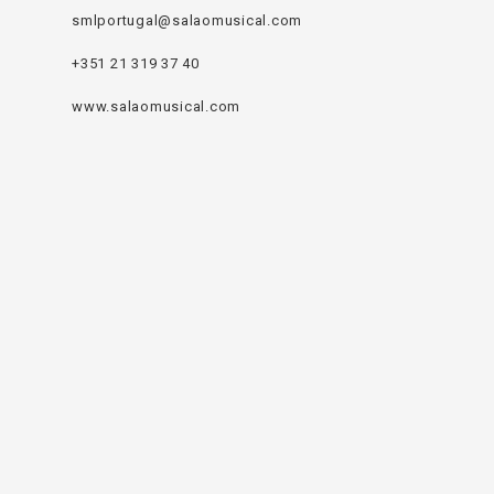
smlportugal@salaomusical.com
+351 21 319 37 40
www.salaomusical.com