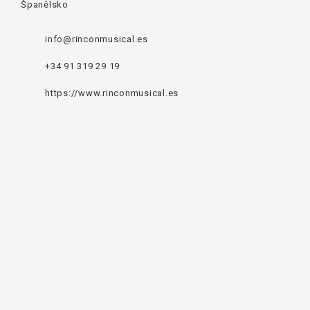
Španělsko
info@rinconmusical.es
+34 91 319 29 19
https://www.rinconmusical.es