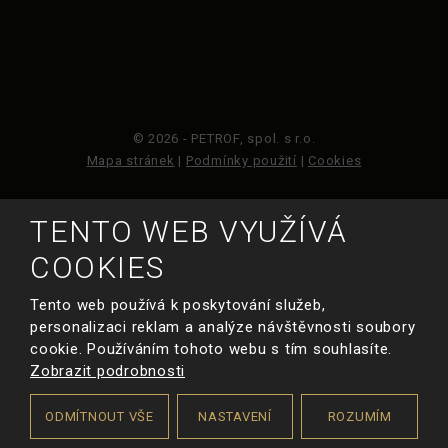
© 2026 - PETROF, spol. s r.o.
Mapa stránek
|
Podmínky použití
|
Cookies
Tento web je chráněn pomocí Google ReCAPTCHA a
TENTO WEB VYUŽÍVÁ
platí pro něj
zásady ochrany osobních údajů
a
smluvní podmínky
COOKIES
společnosti Google.
Tento web používá k poskytování služeb,
personalizaci reklam a analýze návštěvnosti soubory
VYROBILA
cookie. Používáním tohoto webu s tím souhlasíte.
Zobrazit podrobnosti
Chci poradit s
výběrem nástroje
ODMÍTNOUT VŠE
NASTAVENÍ
ROZUMÍM