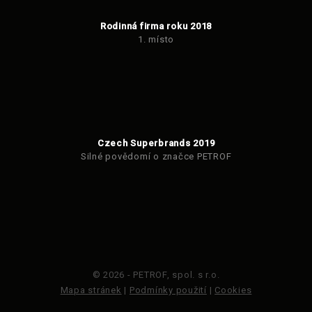
Rodinná firma roku 2018
1. místo
Czech Superbrands 2019
Silné povědomí o značce PETROF
© 2026 - PETROF, spol. s r.o.
Mapa stránek
|
Podmínky použití
|
Cookies