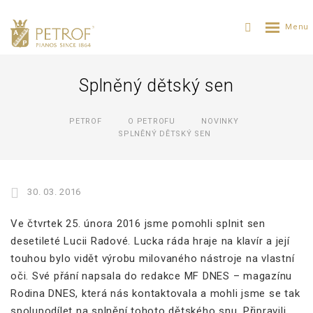
Splněný dětský sen
PETROF
O PETROFU
NOVINKY
SPLNĚNÝ DĚTSKÝ SEN
30. 03. 2016
Ve čtvrtek 25. února 2016 jsme pomohli splnit sen
desetileté Lucii Radové. Lucka ráda hraje na klavír a její
touhou bylo vidět výrobu milovaného nástroje na vlastní
oči. Své přání napsala do redakce MF DNES – magazínu
Rodina DNES, která nás kontaktovala a mohli jsme se tak
spolupodílet na splnění tohoto dětského snu. Připravili