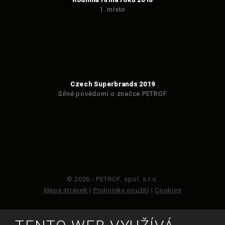
1. místo
Czech Superbrands 2019
Silné povědomí o značce PETROF
© 2026 - PETROF, spol. s r.o.
Mapa stránek
|
Podmínky použití
|
Cookies
Tento web je chráněn pomocí Google ReCAPTCHA a