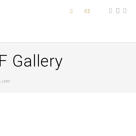
CZ
F Gallery
LLERY