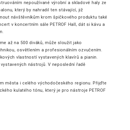
struováním nepoužívané výrobní a skladové haly ze
u, který by nahradil ten stávající, již
bídnout návštěvníkům krom špičkového produktu také
cert v koncertním sále PETROF Hall, dát si kávu a
m.
me až na 500 diváků, může sloužit jako
echnikou, osvětlením a profesionálním ozvučením.
kových vlastností vystavených klavírů a pianin.
 vystavených nástrojů. V neposlední řadě
ům města i celého východočeského regionu. Přijďte
ckého kulatého tónu, který je pro nástroje PETROF