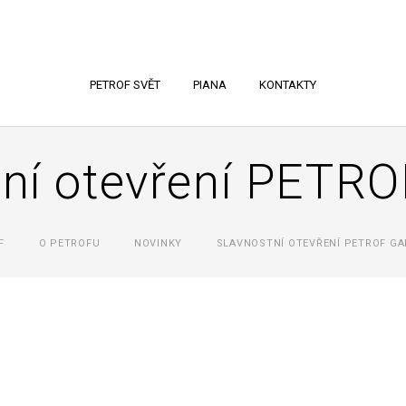
PETROF SVĚT
PIANA
KONTAKTY
ní otevření PETRO
F
O PETROFU
NOVINKY
SLAVNOSTNÍ OTEVŘENÍ PETROF GA