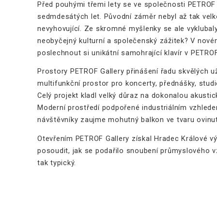
Před pouhými třemi lety se ve společnosti PETROF
sedmdesátých let. Původní záměr nebyl až tak velko
nevyhovující. Ze skromné myšlenky se ale vyklubal
neobyčejný kulturní a společenský zážitek? V nové
poslechnout si unikátní samohrající klavír v PETR
Prostory PETROF Gallery přinášení řadu skvělých u
multifunkční prostor pro koncerty, přednášky, stu
Celý projekt kladl velký důraz na dokonalou akustic
Moderní prostředí podpořené industriálním vzhlede
návštěvníky zaujme mohutný balkon ve tvaru ovinutí
Otevřením PETROF Gallery získal Hradec Králové vý
posoudit, jak se podařilo snoubení průmyslového v
tak typický.