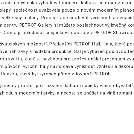
 zrodila myšlenka vybudovat moderní kulturní centrum zrekon
lepý, společnost uvažovala pouze o novém moderním pianosalon
y velké sny a plány. Proč se více neotevřít veřejnosti a nena
m centru PETROF Gallery si můžete poslechnout výjimečný kon
OF Café a prohlédnout si špičkové nástroje v PETROF Showroo
živatelských možností. Především PETROF Hall. Hala, která poj
diové nahrávky a hudební produkce. Sál je vybaven pódiovou t
kou kvalitu, která je nezbytná pro profesionální prezentaci zvu
m původní výrobní haly navíc dává vyniknout vzhledu a dekoru
 klavíru, který byl vyroben přímo v továrně PETROF.
jimečný prostor pro rozšíření kulturní nabídky všem obyvatel
zhledu s moderními prvky, a nechte se unášet na vlně romanti