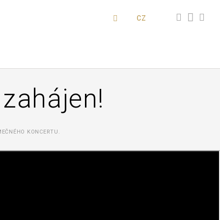
CZ
 zahájen!
MEČNÉHO KONCERTU.