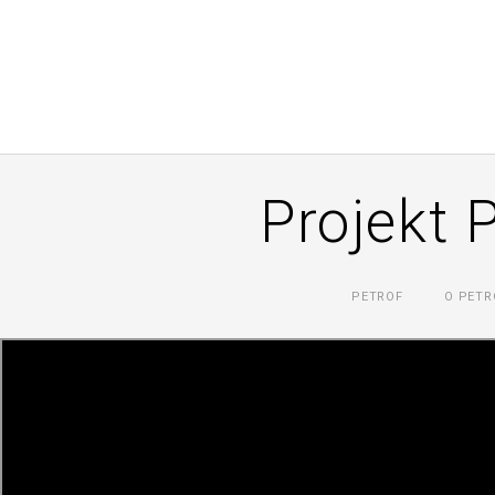
Projekt 
PETROF
O PETR
06. 12. 2016