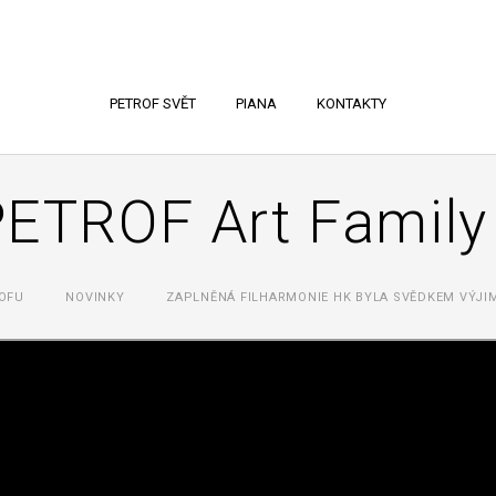
PETROF SVĚT
PIANA
KONTAKTY
PETROF Art Family
OFU
NOVINKY
ZAPLNĚNÁ FILHARMONIE HK BYLA SVĚDKEM VÝJI