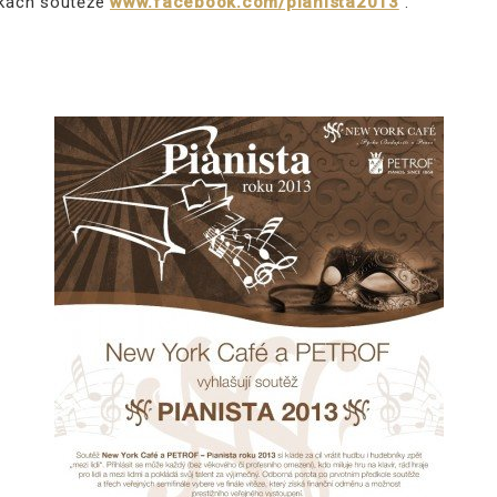
nkách soutěže
www.facebook.com/pianista2013
.