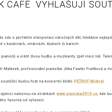
K CAFÉ VYHLAŠUJÍ SOUT
jde zde o perfektní interpretaci náročných děl, hledáme nejlepš
ad v kavárnách, vinárnách, klubech či barech.
 pianistů a vrátit živou hudbu a muzikanty zpět mezi lidi. Tal
tr Malásek, profesionální pianistka Jitka Fawler Fraňková a 
soutěžící budou hrát na koncertní křídlo
PETROF Mistral
.
ř zájemci naleznou na stránkách
www.pianista2013.cz
, kde b
ého favorita od vyřazení.