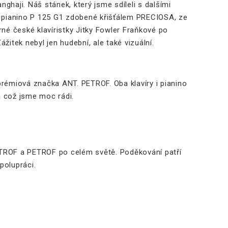
ghaji. Náš stánek, který jsme sdíleli s dalšími
lé pianino P 125 G1 zdobené křišťálem PRECIOSA, ze
né české klavíristky Jitky Fowler Fraňkové po
tek nebyl jen hudební, ale také vizuální.
rémiová značka ANT. PETROF. Oba klavíry i pianino
a což jsme moc rádi.
ETROF a PETROF po celém světě. Poděkování patří
polupráci.