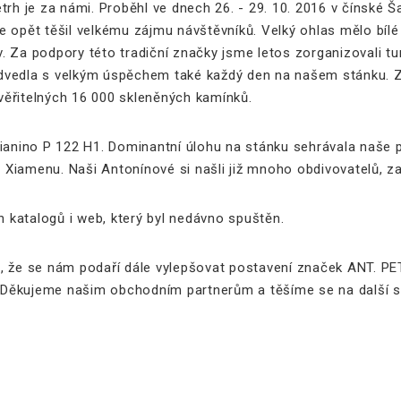
rh je za námi. Proběhl ve dnech 26. - 29. 10. 2016 v čínské Šan
e opět těšil velkému zájmu návštěvníků. Velký ohlas mělo bí
 Za podpory této tradiční značky jsme letos zorganizovali tur
vedla s velkým úspěchem také každý den na našem stánku. Záži
uvěřitelných 16 000 skleněných kamínků.
ianino P 122 H1. Dominantní úlohu na stánku sehrávala naše p
 v Xiamenu. Naši Antonínové si našli již mnoho obdivovatelů, z
h katalogů i web, který byl nedávno spuštěn.
, že se nám podaří dále vylepšovat postavení značek ANT. P
í. Děkujeme našim obchodním partnerům a těšíme se na další s