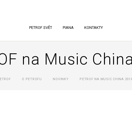
PETROF SVĚT
PIANA
KONTAKTY
F na Music Chin
ETROF
O PETROFU
NOVINKY
PETROF NA MUSIC CHINA 201