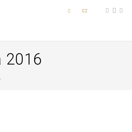
CZ
a 2016
6