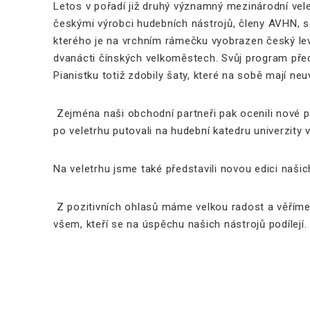
Letos v pořadí již druhý významný mezinárodní velet
českými výrobci hudebních nástrojů, členy AVHN, s
kterého je na vrchním rámečku vyobrazen český lev.
dvanácti čínských velkoměstech. Svůj program před
Pianistku totiž zdobily šaty, které na sobě mají ne
Zejména naši obchodní partneři pak ocenili nové p
po veletrhu putovali na hudební katedru univerzity
Na veletrhu jsme také představili novou edici našic
Z pozitivních ohlasů máme velkou radost a věříme
všem, kteří se na úspěchu našich nástrojů podílej