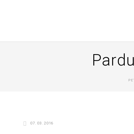
Pardu
PE
07. 03. 2016