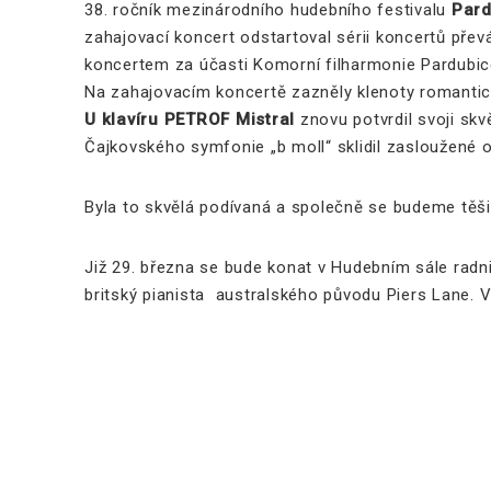
38. ročník mezinárodního hudebního festivalu
Pard
zahajovací koncert odstartoval sérii koncertů pře
koncertem za účasti Komorní filharmonie Pardubic
Na zahajovacím koncertě zazněly klenoty romanti
U klavíru PETROF Mistral
znovu potvrdil svoji skv
Čajkovského symfonie „b moll“ sklidil zasloužené 
Byla to skvělá podívaná a společně se budeme těšit
Již 29. března se bude konat v Hudebním sále radnic
britský pianista australského původu Piers Lane. V