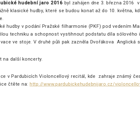
ubické hudební jaro 2016
byl zahájen dne 3. března 2016 v
vážně klasické hudby, které se budou konat až do 10. května,
e.
cké hudby v podání Pražské filharmonie (PKF) pod vedením M
ělou techniku a schopnost vystihnout podstatu díla sólového i 
ovace ve stoje. V druhé půli pak zazněla Dvořákova Anglická s
 na další koncerty.
e v Pardubicích Violoncellový recitál, kde zahraje známý český
ice čtěte na:
http://www.pardubickehudebnijaro.cz/violoncello