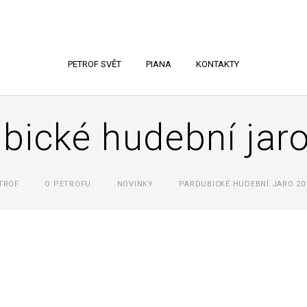
PETROF SVĚT
PIANA
KONTAKTY
bické hudební jar
TROF
O PETROFU
NOVINKY
PARDUBICKÉ HUDEBNÍ JARO 20