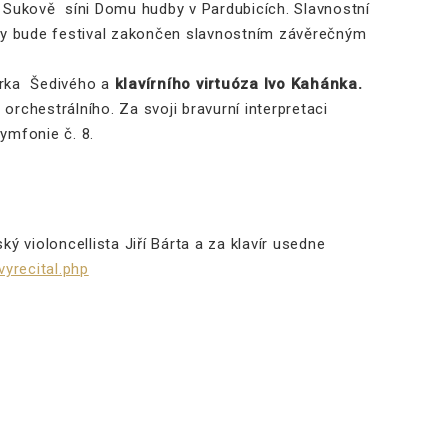
 Sukově síni Domu hudby v Pardubicích. Slavnostní
 kdy bude festival zakončen slavnostním závěrečným
arka Šedivého a
klavírního virtuóza Ivo Kahánka.
orchestrálního. Za svoji bravurní interpretaci
ymfonie č. 8.
 violoncellista Jiří Bárta a za klavír usedne
vyrecital.php