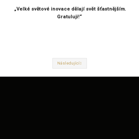
„Velké světové inovace dělají svět šťastnějším.
Gratuluji!“
Následující
Předchozí