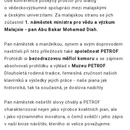
Obě konference poskytly prostor pro dialog
o vědeckovýzkumné spolupráci mezi malajskými
a českými univerzitami. Za malajskou stranu se jich
zúčastnil
1. náměstek ministra pro vědu a výzkum
Malajsie - pan Abu Bakar Mohamad Diah.
Pan náměstek s manželkou, synem a svým doprovodem
navštívili při této příležitosti také
společnost PETROF
.
Prohlédli si
bezodrazovou měřící komoru
a se zájmem
absolvovali prohlídku a výklad v
Muzeu PETROF
.
Dlouholetá rodinná tradice, řemeslná zručnost našich
klavírníků a výsledky jejich práce - naše piana jak
historická, tak ta současná, je doslova nadchly.
Pan náměstek nešetřil slovy chvály a PETROF
charakterizoval nejen jako výrobce kvalitních pian, ale
i jako významného inovátora, o čemž svědčí i jeho zápis
v naší knize návštěv, kterého si velice považujeme: