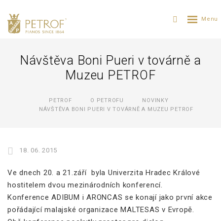
Návštěva Boni Pueri v továrně a
Muzeu PETROF
PETROF
O PETROFU
NOVINKY
NÁVŠTĚVA BONI PUERI V TOVÁRNĚ A MUZEU PETROF
18. 06. 2015
Ve dnech 20. a 21.září byla Univerzita Hradec Králové
hostitelem dvou mezinárodních konferencí.
Konference ADIBUM i ARONCAS se konají jako první akce
pořádající malajské organizace MALTESAS v Evropě.