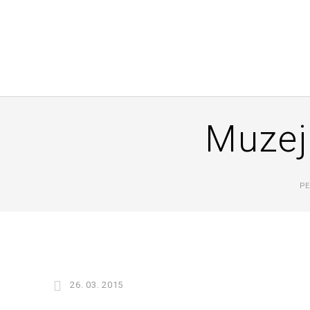
Muzej
PE
26. 03. 2015