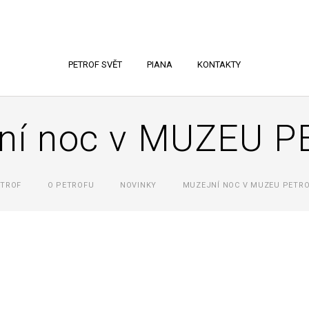
PETROF SVĚT
PIANA
KONTAKTY
ní noc v MUZEU 
TROF
O PETROFU
NOVINKY
MUZEJNÍ NOC V MUZEU PETR