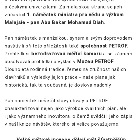
a českými univerzitami. Za malajskou stranu se jich
zúčastnil
1. náměstek ministra pro vědu a výzkum
Malajsie - pan Abu Bakar Mohamad Diah.
Pan náměstek s manželkou, synem a svým doprovodem
navštívili při této příležitosti také
společnost PETROF
.
Prohlédli si
bezodrazovou měřící komoru
a se zájmem
absolvovali prohlídku a výklad v
Muzeu PETROF
.
Dlouholetá rodinná tradice, řemeslná zručnost našich
klavírníků a výsledky jejich práce - naše piana jak
historická, tak ta současná, je doslova nadchly.
Pan náměstek nešetřil slovy chvály a PETROF
charakterizoval nejen jako výrobce kvalitních pian, ale
i jako významného inovátora, o čemž svědčí i jeho zápis
v naší knize návštěv, kterého si velice považujeme:
„Velké světové inovace dělají svět šťastnějším.