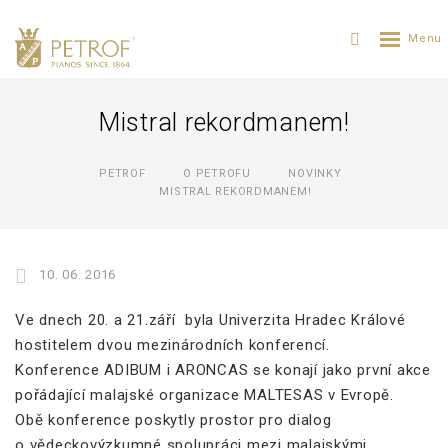
Mistral rekordmanem!
PETROF
O PETROFU
NOVINKY
MISTRAL REKORDMANEM!
10. 06. 2016
Ve dnech 20. a 21.září byla Univerzita Hradec Králové
hostitelem dvou mezinárodních konferencí.
Konference ADIBUM i ARONCAS se konají jako první akce
pořádající malajské organizace MALTESAS v Evropě.
Obě konference poskytly prostor pro dialog
o vědeckovýzkumné spolupráci mezi malajskými