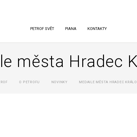
PETROF SVĚT
PIANA
KONTAKTY
le města Hradec K
TROF
O PETROFU
NOVINKY
MEDAILE MĚSTA HRADEC KRÁLO