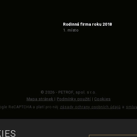
Rodinná firma roku 2018
1. místo
© 2026 - PETROF, spol. s r.o.
Mapa stránek
|
Podmínky použití
|
Cookies
gle ReCAPTCHA a platí pro něj
zásady ochrany osobních údajů
a
smluv
VYROBILA
IES