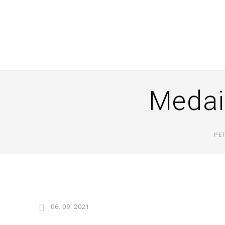
Medai
PE
06. 09. 2021