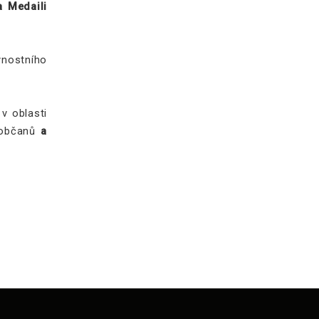
a Medaili
vnostního
v oblasti
a občanů
a