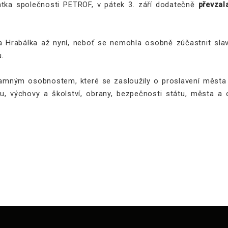
entka společnosti PETROF, v pátek 3. září dodatečně
převzal
a Hrabálka až nyní, neboť se nemohla osobně zúčastnit sla
.
amným osobnostem, které se zasloužily o proslavení města 
rtu, výchovy a školství, obrany, bezpečnosti státu, města 