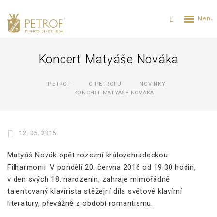
Koncert Matyáše Nováka
PETROF
O PETROFU
NOVINKY
KONCERT MATYÁŠE NOVÁKA
12. 05. 2016
Matyáš Novák opět rozezní královehradeckou
Filharmonii. V pondělí 20. června 2016 od 19.30 hodin,
v den svých 18. narozenin, zahraje mimořádně
talentovaný klavírista stěžejní díla světové klavírní
literatury, převážně z období romantismu.