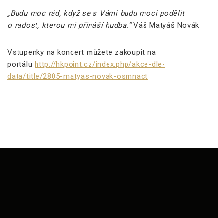
„Budu moc rád, když se s Vámi budu moci podělit
o radost, kterou mi přináší hudba.“
Váš Matyáš Novák
Vstupenky na koncert můžete zakoupit na
portálu
http://hkpoint.cz/index.php/akce-dle-
data/title/2805-matyas-novak-osmnact