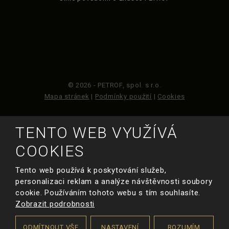
© 2026 - PETROF, spol. s r.o.
Mapa stránek
|
Podmínky použití
|
Cookies
Tento web je chráněn pomocí Google ReCAPTCHA a
TENTO WEB VYUŽÍVÁ
platí pro něj
zásady ochrany osobních údajů
a
smluvní podmínky
COOKIES
společnosti Google.
Tento web používá k poskytování služeb,
personalizaci reklam a analýze návštěvnosti soubory
VYROBILA
cookie. Používáním tohoto webu s tím souhlasíte.
Zobrazit podrobnosti
Chci poradit s
výběrem nástroje
ODMÍTNOUT VŠE
NASTAVENÍ
ROZUMÍM