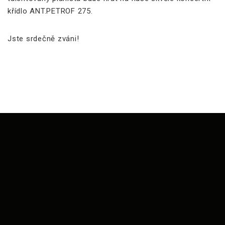
křídlo ANT.PETROF 275.
Jste srdečně zváni!