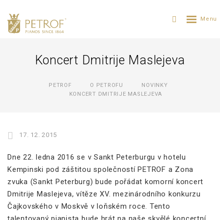
Koncert Dmitrije Maslejeva
PETROF
O PETROFU
NOVINKY
KONCERT DMITRIJE MASLEJEVA
17. 12. 2015
Dne 22. ledna 2016 se v Sankt Peterburgu v hotelu
Kempinski pod záštitou společností PETROF a Zona
zvuka (Sankt Peterburg) bude pořádat komorní koncert
Dmitrije Maslejeva, vítěze XV. mezinárodního konkurzu
Čajkovského v Moskvě v loňském roce. Tento
talentovaný pianista bude hrát na naše skvělé koncertní