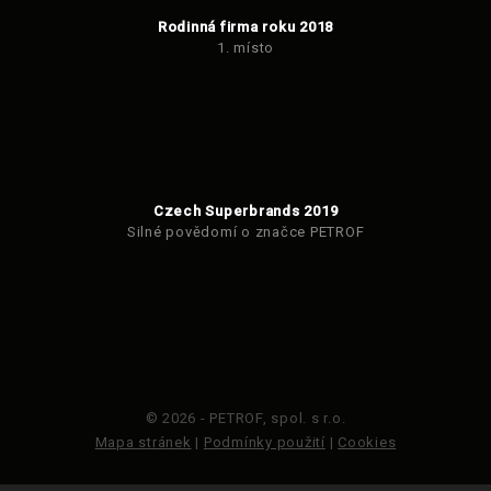
Rodinná firma roku 2018
1. místo
Czech Superbrands 2019
Silné povědomí o značce PETROF
© 2026 - PETROF, spol. s r.o.
Mapa stránek
|
Podmínky použití
|
Cookies