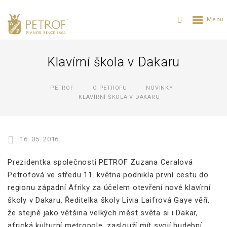
Klavírní škola v Dakaru
PETROF
O PETROFU
NOVINKY
KLAVÍRNÍ ŠKOLA V DAKARU
16. 05. 2016
Prezidentka společnosti PETROF Zuzana Ceralová
Petrofová ve středu 11. května podnikla první cestu do
regionu západní Afriky za účelem otevření nové klavírní
školy v Dakaru. Ředitelka školy Livia Laifrová Gaye věří,
že stejně jako většina velkých měst světa si i Dakar,
africká kulturní metropole, zaslouží mít svojí hudební