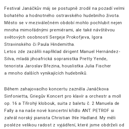
Festival Janáčkův máj se postupně zrodil na pozadí velmi
bohatého a hodnotného ostravského hudebního života.
Město se v meziválečném období mohlo pochlubit nejen
mnoha mimořádnými premiérami, ale také návštěvou
světových osobností Sergeje Prokofjeva, Igora
Stravinského či Paula Hindemitha.
Letos zde zazářili například dirigent Manuel Hernández-
Silva, mladá jihoafrická sopranistka Pretty Yende,
tenorista Jaroslav Březina, houslistka Julia Fischer
a mnoho dalších vynikajících hudebníků.
Během zahajovacího koncertu zazněla Janáčkova
Sinfonietta, Griegův Koncert pro klavír a orchestr a moll
op. 16 a Třírohý klobouk, suita z baletu č. 2 Manuela de
Fally a na naše nové koncertní křídlo ANT. PETROF si
zahrál norský pianista Christian Ihle Hadland. My měli
posléze velikou radost z vyjádření, které jsme obdrželi od