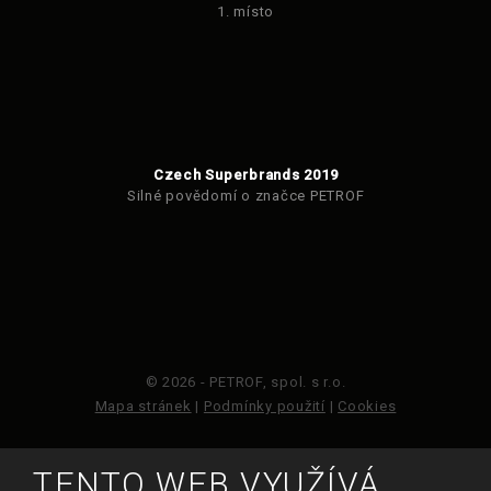
1. místo
Czech Superbrands 2019
Silné povědomí o značce PETROF
© 2026 - PETROF, spol. s r.o.
Mapa stránek
|
Podmínky použití
|
Cookies
Tento web je chráněn pomocí Google ReCAPTCHA a
TENTO WEB VYUŽÍVÁ
platí pro něj