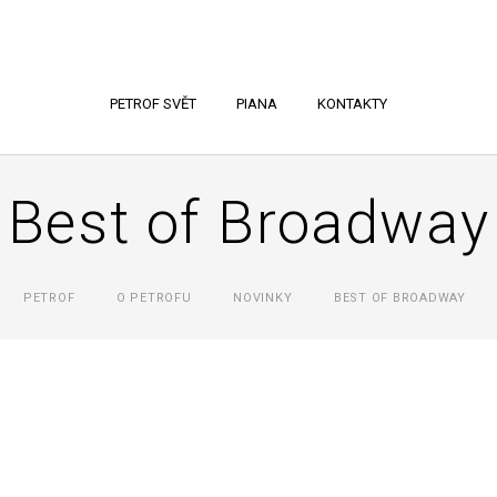
PETROF SVĚT
PIANA
KONTAKTY
Best of Broadway
PETROF
O PETROFU
NOVINKY
BEST OF BROADWAY