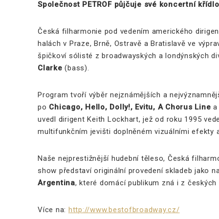
Společnost PETROF půjčuje své koncertní křídl
Česká filharmonie pod vedením amerického dirige
halách v Praze, Brně, Ostravě a Bratislavě ve výp
špičkoví sólisté z broadwayských a londýnských di
Clarke
(bass).
Program tvoří výběr nejznámějších a nejvýznamněj
po
Chicago, Hello, Dolly!, Evitu, A Chorus Line
uvedl dirigent Keith Lockhart, jež od roku 1995 ve
multifunkčním jevišti doplněném vizuálními efekty 
Naše nejprestižnější hudební těleso, Česká filhar
show představí originální provedení skladeb jako n
Argentina
, které domácí publikum zná i z českých 
Více na:
http://www.bestofbroadway.cz/