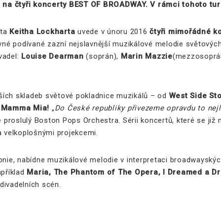
o na čtyři koncerty BEST OF BROADWAY. V
rámci tohoto tur
nta
Keitha Lockharta
uvede v únoru 2016
čtyři mimořádné 
ravné podívané zazní nejslavnější muzikálové melodie světový
vadel:
Louise Dearman
(soprán),
Marin Mazzie
(mezzosoprá
ších skladeb světové pokladnice muzikálů – od
West Side Sto
a
Mamma Mia!
„
Do České republiky přivezeme opravdu to nejl
de proslulý Boston Pops Orchestra. Sérii koncertů, které se ji
a velkoplošnými projekcemi.
monie, nabídne muzikálové melodie v interpretaci broadwaysk
apříklad
Maria, The Phantom of The Opera, I Dreamed a D
divadelních scén.