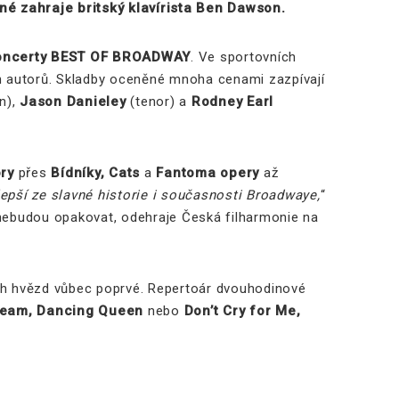
né zahraje britský klavírista Ben Dawson.
koncerty BEST OF BROADWAY
. Ve sportovních
ch autorů. Skladby oceněné mnoha cenami zazpívají
n),
Jason Danieley
(tenor) a
Rodney Earl
ry
přes
Bídníky, Cats
a
Fantoma opery
až
epší ze slavné historie i současnosti Broadwaye,
“
ž nebudou opakovat, odehraje Česká filharmonie na
ých hvězd vůbec poprvé. Repertoár dvouhodinové
ream, Dancing Queen
nebo
Don’t Cry for Me,