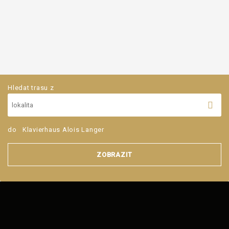
Hledat trasu z
do
Klavierhaus Alois Langer
ZOBRAZIT