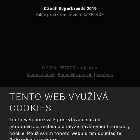
Czech Superbrands 2019
Silné povědomí o značce PETROF
© 2026 - PETROF, spol. s r.o.
Mapa stránek
|
Podmínky použití
|
Cookies
Tento web je chráněn pomocí Google ReCAPTCHA a
TENTO WEB VYUŽÍVÁ
platí pro něj
zásady ochrany osobních údajů
a
smluvní podmínky
COOKIES
společnosti Google.
Tento web používá k poskytování služeb,
personalizaci reklam a analýze návštěvnosti soubory
VYROBILA
cookie. Používáním tohoto webu s tím souhlasíte.