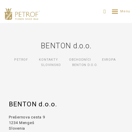
BENTON d.o.o.
PETROF
KONTAKTY
OBCHODNÍCI
EVROPA
SLOVINSKO
BENTON D.O.O.
BENTON d.o.o.
Prešernova cesta 9
1234 Mengeš
Slovenia