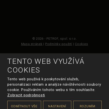
© 2026 - PETROF, spol. s r.o.
Mapa stránek
|
Podmínky použití
|
Cookies
Tento web je chráněn pomocí Google ReCAPTCHA a
TENTO WEB VYUŽÍVÁ
platí pro něj
zásady ochrany osobních údajů
a
smluvní podmínky
COOKIES
společnosti Google.
Tento web používá k poskytování služeb,
personalizaci reklam a analýze návštěvnosti soubory
VYROBILA
cookie. Používáním tohoto webu s tím souhlasíte.
Zobrazit podrobnosti
Chci poradit s
výběrem nástroje
ODMÍTNOUT VŠE
NASTAVENÍ
ROZUMÍM