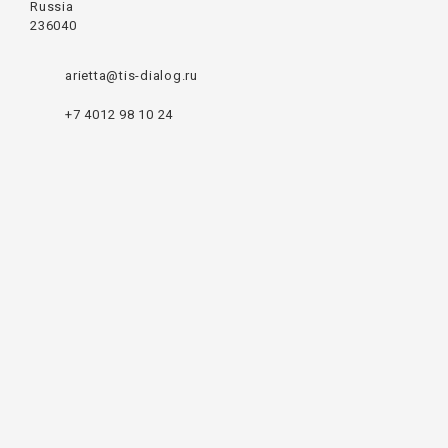
Russia
236040
arietta@tis-dialog.ru
+7 4012 98 10 24