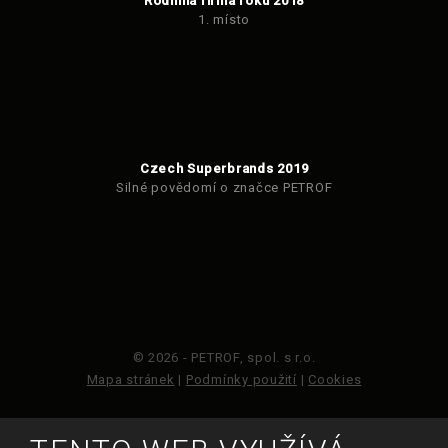
Rodinná firma roku 2018
1. místo
Czech Superbrands 2019
Silné povědomí o značce PETROF
© 2026 - PETROF, spol. s r.o.
Mapa stránek
|
Podmínky použití
|
Cookies
Tento web je chráněn pomocí Google ReCAPTCHA a